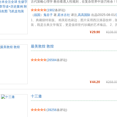
古代策略心理学 教你看透人性规则，在复杂世界中游刃有余！
箱包皮具
(
1902
条评论)
手表饰品
（
战国
）
鬼谷子
著,
若水古社
译注,
高高国际
出品
/
2025-08-01
/
运动户外
1、典藏级特装版。 精美彩色刷边，图片采用西汉漆器纹样，
汽车用品
装，既是古典文学瑰宝，更是值得世代珍藏的艺术臻品。 2、
的心
...
食品
¥
29.90
¥
108.0
手机通讯
数码影音
最美敦煌 敦煌
电脑办公
大家电
(
26584
条评论)
家用电器
¥
44.20
¥
268.0
十三邀
(
39256
条评论)