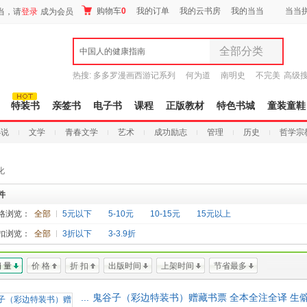
购物车
0
我的订单
我的云书房
我的当当
当当
当，请
登录
成为会员
全部分类
中国人的健康指南
全部分类
热搜:
多多罗漫画西游记系列
何为道
南明史
不完美
高级
尾品汇
传说
十日终焉新生
9.9元包邮
图书
特装书
亲签书
电子书
课程
正版教材
特色书城
童装童鞋
电子书
小说
文学
青春文学
艺术
成功励志
管理
历史
哲学宗
音像
影视
化
时尚美妆
母婴用品
件
玩具
格浏览：
全部
5元以下
5-10元
10-15元
15元以上
孕婴服饰
扣浏览：
全部
3折以下
3-3.9折
童装童鞋
家居日用
 量
价 格
折 扣
出版时间
上架时间
节省最多
家具装饰
服装
...
鬼谷子（彩边特装书）赠藏书票 全本全注全译 生僻
鞋