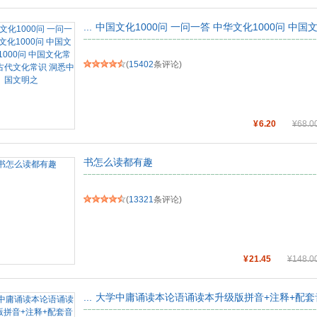
...
中国文化1000问 一问一答 中华文化1000问 中国文
(
15402
条评论)
¥
6.20
¥
68.0
书怎么读都有趣
(
13321
条评论)
¥
21.45
¥
148.0
...
大学中庸诵读本论语诵读本升级版拼音+注释+配套