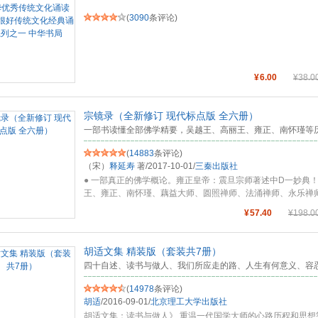
(
3090
条评论)
¥
6.00
¥
38.0
宗镜录（全新修订 现代标点版 全六册）
一部书读懂全部佛学精要，吴越王、高丽王、雍正、南怀瑾等
(
14883
条评论)
（宋）
释延寿
著
/
2017-10-01
/
三秦出版社
● 一部真正的佛学概论。雍正皇帝：震旦宗师著述中D一妙典！
王、雍正、南怀瑾、藕益大师、圆照禅师、法涌禅师、永乐禅
书
...
¥
57.40
¥
198.0
胡适文集 精装版（套装共7册）
四十自述、读书与做人、我们所应走的路、人生有何意义、容
(
14978
条评论)
胡适
/
2016-09-01
/
北京理工大学出版社
胡适文集：读书与做人》 重温一代国学大师的心路历程和思想