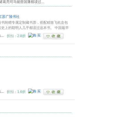
诸葛亮司马懿曾国藩都读过
...
江苏广陵书社
随书附赠专属定制藏书票，搭配精致飞机盒包
历史上的聪明人几乎都读过这本书。 中国最早
0
折扣：2.8折
0
折扣：1.6折