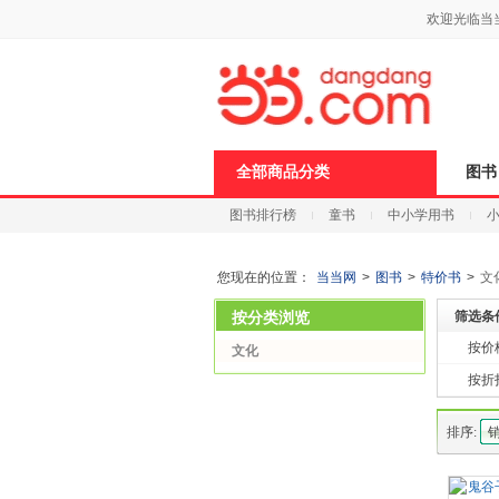
新
欢迎光临当
窗
口
打
开
无
障
碍
说
全部商品分类
图书
明
页
图书排行榜
童书
中小学用书
面,
按
科技
进口原版
电子书
Ctrl
加
您现在的位置：
当当网
>
图书
>
特价书
>
文
波
浪
按分类浏览
筛选条
键
打
按价
文化
开
按折
导
盲
模
排序:
销
式