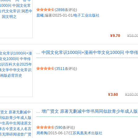
(
2898
条评论)
晨曦
,编著
/
2025-01-01
/
电子工业出版社
¥
9.70
¥
58.0
...
中国文化常识1000问+漫画中华文化1000问 中
(
3511
条评论)
¥
3.60
¥
160.0
...
增广贤文 原著无删减中华书局同似款青少年成人
(
590
条评论)
周希陶
/
2015-06-17
/
江苏凤凰美术出版社