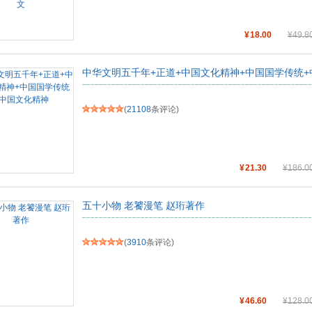
¥
18.00
¥
49.8
中华文明五千年+正道+中国文化精神+中国国学传统
(
21108
条评论)
¥
21.30
¥
186.0
五十小物 老饕漫笔 赵珩著作
(
3910
条评论)
¥
46.60
¥
128.0