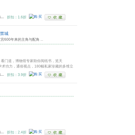
0
折扣：1.6折
紫禁城
故宫600年来的主角与配角
...
闹，看门道，博物馆专家助你阅纸书，览天
 学术功力，通俗视点，180幅私家珍藏的多维立
0
折扣：3.9折
0
折扣：2.4折