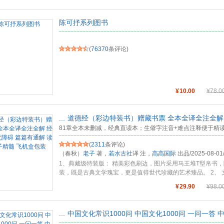
陈可抒系列图书
(
76370
条评论)
¥
10.00
¥
78.0
...
道德经（彩边特装书）赠藏书票 全本全译全注全解
81章全本未删减，经典直读本；生僻字注音+难点注释便于精
(
2311
条评论)
（春秋）
老子
著，
若水古社
译 注，
高高国际
出品
/
2025-08-01
1、典藏级特装版： 精美彩色刷边，图片采用马王堆T型帛书
装，既是古典文学瑰宝，更是值得世代珍藏的艺术臻品。 2、 
处
...
¥
29.90
¥
98.0
...
中国文化常识1000问 中国文化1000问 一问一答 中