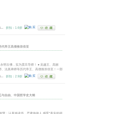
0
折扣：1.6折
历代帝王高僧推崇倍至
永明古佛，实为震旦导师！ ● 吴越王、高丽
师、法真禅师等历代帝王、高僧推崇倍至！一部
0
折扣：2.9折
忍与自由、中国哲学史大纲
智慧：认真地读书，严肃地做人 感受*真实的胡