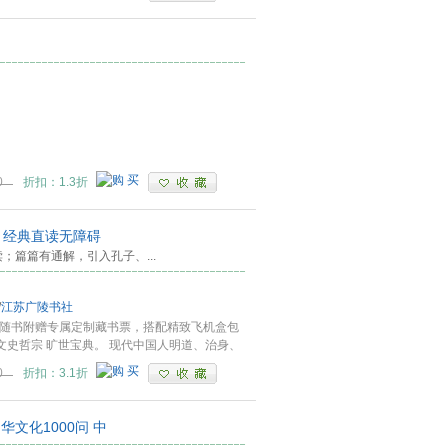
0
折扣：1.3折
 经典直读无障碍
读；篇篇有通解，引入孔子、
...
/
江苏广陵书社
，随书附赠专属定制藏书票，搭配精致飞机盒包
文史哲宗 旷世宝典。 现代中国人明道、治身、
0
折扣：3.1折
华文化1000问 中