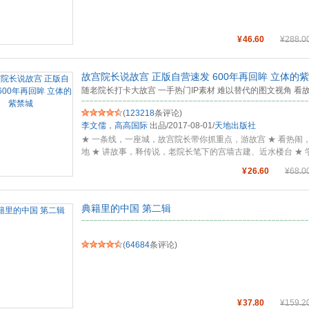
¥
46.60
¥
288.0
故宫院长说故宫 正版自营速发 600年再回眸 立体的
随老院长打卡大故宫 一手热门IP素材 难以替代的图文视角 看
(
123218
条评论)
李文儒
，
高高国际
出品
/
2017-08-01
/
天地出版社
★ 一条线，一座城，故宫院长带你抓重点，游故宫 ★ 看热
地 ★ 讲故事，释传说，老院长笔下的宫墙古建、近水楼台 ★
体图像
...
¥
26.60
¥
68.0
典籍里的中国 第二辑
(
64684
条评论)
¥
37.80
¥
159.2