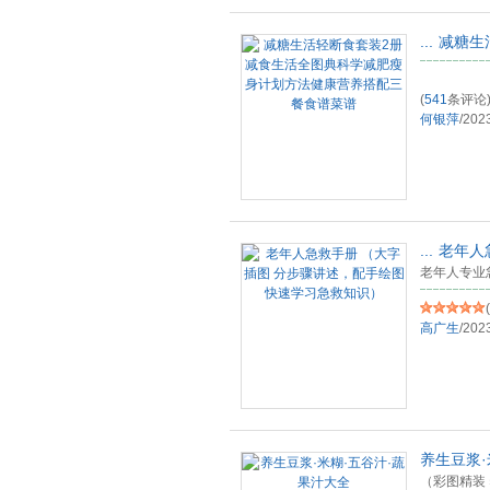
...
减糖生
(
541
条评论
何银萍
/
202
...
老年人
老年人专业
(
高广生
/
202
养生豆浆·
（彩图精装