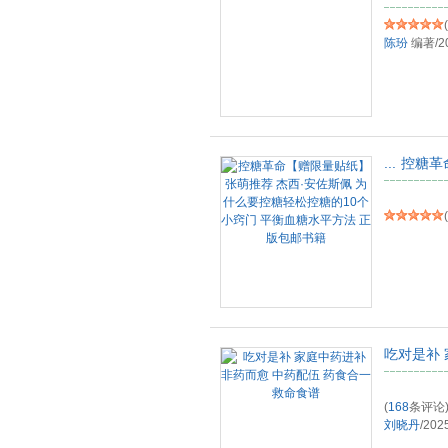
(
陈玢
编著
/
2
...
控糖革
(
吃对是补 
(
168
条评论
刘晓丹
/
202