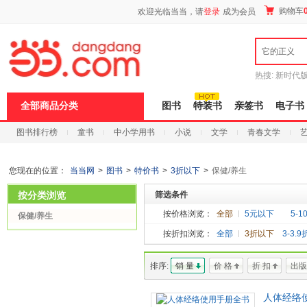
新
购物车
欢迎光临当当，请
登录
成为会员
窗
口
打
它的正义
开
无
障
热搜:
新时代
碍
有兽焉全集
说
全部商品分类
图书
特装书
亲签书
电子书
明
页
图书排行榜
童书
中小学用书
小说
文学
青春文学
面,
按
科技
进口原版
电子书
Ctrl
加
您现在的位置：
当当网
>
图书
>
特价书
>
3折以下
>
保健/养生
波
浪
按分类浏览
筛选条件
键
打
按价格浏览：
全部
5元以下
5-1
保健/养生
开
按折扣浏览：
全部
3折以下
3-3.9
导
盲
模
排序:
销 量
价 格
折 扣
出版
式
人体经络