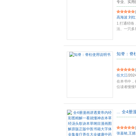
专业、实用
(
高海波
刘红
1.打通经
法、一穴多
治
...
知脊：脊
(
任大江
/
202
在本书中，
位读者慢慢
存
...
...
全4册
(
张嘉铭
,
王婧