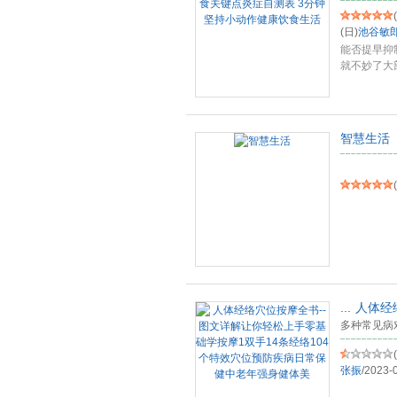
(
(日)
池谷敏
能否提早抑
就不妙了大
显
...
智慧生活
(
...
人体经
多种常见病
(
张振
/
2023-