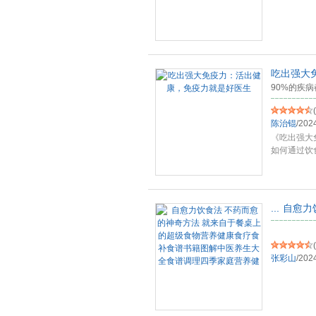
吃出强大
90%的疾
(
陈治锟
/
202
《吃出强大
如何通过饮
康、活
...
...
自愈力
(
张彩山
/
202