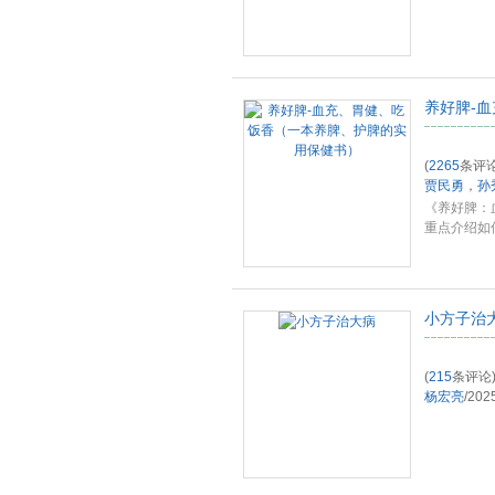
养好脾-
(
2265
条评论
贾民勇
，
孙
《养好脾：
重点介绍如
刮
...
小方子治
(
215
条评论
杨宏亮
/
202