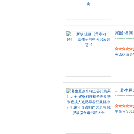
新版 漫
(
黄原娟
编著
/
...
养生豆
(
宁微言
/
201