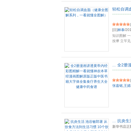
轻松自调
(
[日]
林泰
/
20
知识图解 
按摩 立竿
...
全2册
(
张嘉铭
,
王婧
...
抗炎生
新华书店正