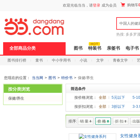
新
购物车
欢迎光临当当，请
登录
成为会员
窗
口
打
中国人的健
开
无
障
热搜:
多多罗
碍
传说
十日终
说
全部商品分类
图书
特装书
亲签书
电子书
明
页
图书排行榜
童书
中小学用书
小说
文学
青春文学
面,
按
科技
进口原版
电子书
Ctrl
加
您现在的位置：
当当网
>
图书
>
特价书
>
保健/养生
波
浪
按分类浏览
筛选条件
键
打
按价格浏览：
全部
5元以下
5-1
保健/养生
开
按折扣浏览：
全部
3折以下
3-3
导
盲
模
排序:
销 量
价 格
折 扣
出版
式
女性健身