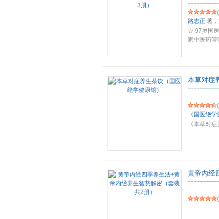
(
路志正
著，
☆ 97岁
家中医药管
本草对症
(
《
国医绝学
《本草对症
黄帝内经
(