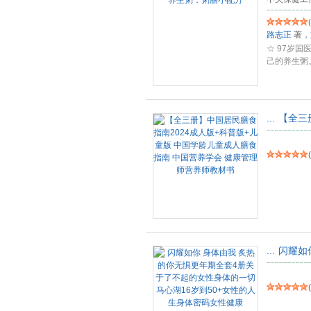
(
路志正
著，
☆ 97岁
己的养生粥
序
...
...
【全三
(
...
闪耀如
(