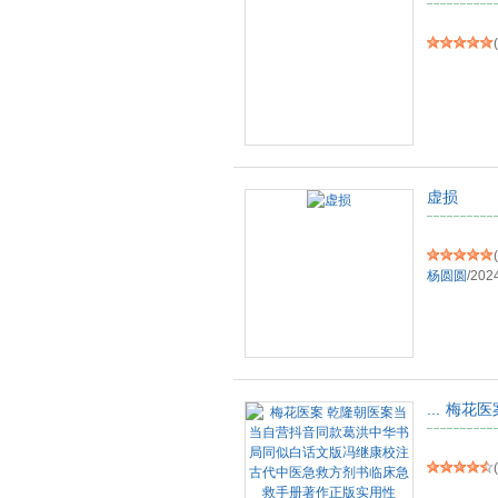
(
虚损
(
杨圆圆
/
202
...
梅花医
(