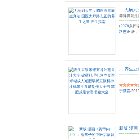
...
无病到
养脾胃就是
(
2978
条评论
路志正
著，
...
养生豆
(
宁微言
/
201
新版 漫