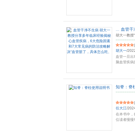
...
血管干
胡大一教授
(
胡大一
/
202
血管一旦出
脑血管疾病
知脊：脊
(
任大江
/
202
在本书中，
位读者慢慢
存
...