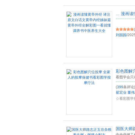
...
漫画读
(
刘园园
/
202
彩色图解
看图学会只
(
399
条评论
翟宏业
董伟
☆看彩图学
国医大师
中央保健工