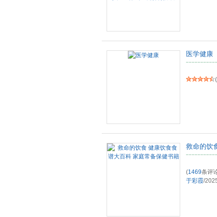
医学健康
(
救命的饮
(
1469
条评论
于彩霞
/
202