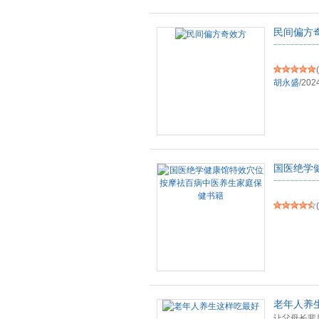
民间偏方
(
胡永盛
/
202
国医绝学
(
老年人养
让父母长辈