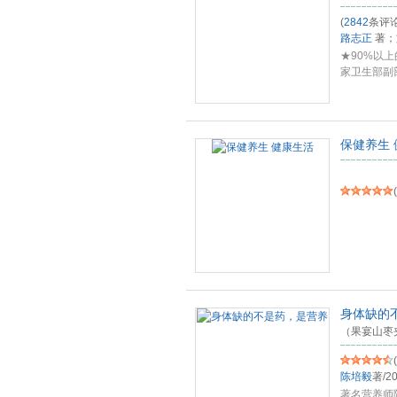
(
2842
条评论
路志正
著；
★90%以
家卫生部副
国医
...
保健养生
(
身体缺的
（果宴山枣
(
陈培毅
著
/
20
著名营养师