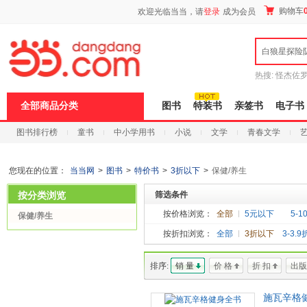
新
购物车
欢迎光临当当，请
登录
成为会员
窗
口
打
白狼星探险
开
无
障
热搜:
怪杰佐
碍
谎
吾辈如神
说
全部商品分类
图书
特装书
亲签书
电子书
明
页
图书排行榜
童书
中小学用书
小说
文学
青春文学
面,
按
科技
进口原版
电子书
Ctrl
加
您现在的位置：
当当网
>
图书
>
特价书
>
3折以下
>
保健/养生
波
浪
按分类浏览
筛选条件
键
打
按价格浏览：
全部
5元以下
5-1
保健/养生
开
按折扣浏览：
全部
3折以下
3-3.9
导
盲
模
排序:
销 量
价 格
折 扣
出版
式
施瓦辛格