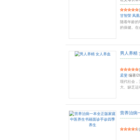
(
甘智荣
凤凰
随着年龄的
的保健。在
身
...
男人养精
(
孟斐
编著
/
2
现代社会，
大、缺乏运
只
...
营养治病
(