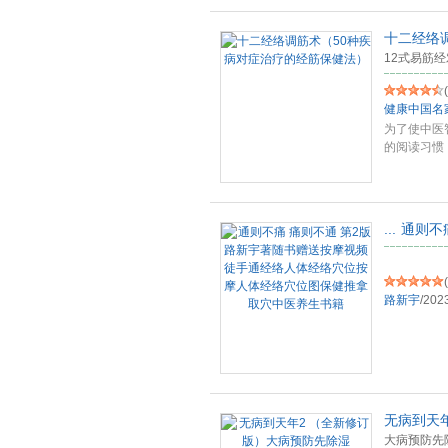
十二经络
12式易筋
(
健康中国名
为了使中医
的阅读习惯
痧
...
...
通则不
(
路新宇
/
202
无病到天
大病预防先