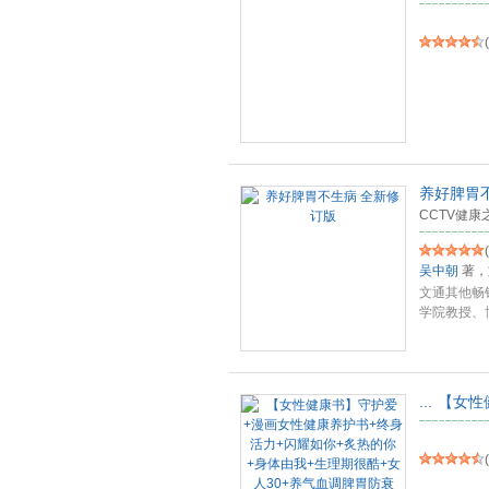
(
养好脾胃
CCTV健
(
吴中朝
著，
文通其他畅
学院教授、
病，脾
...
...
【女性
(