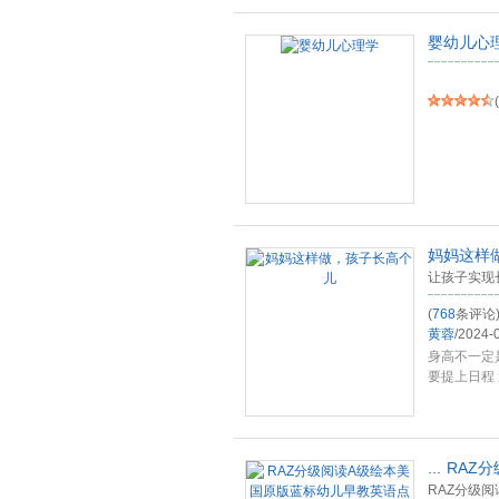
婴幼儿心
(
妈妈这样
让孩子实现
(
768
条评论
黄蓉
/
2024-
身高不一定
要提上日程
关
...
...
RAZ
RAZ分级