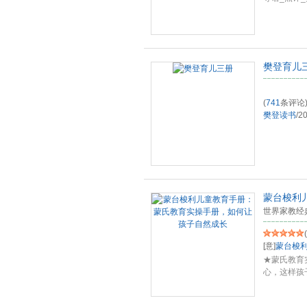
樊登育儿
(
741
条评论
樊登读书
/
20
蒙台梭利
世界家教经
(
[意]
蒙台梭
★蒙氏教育
心，这样孩
利
...