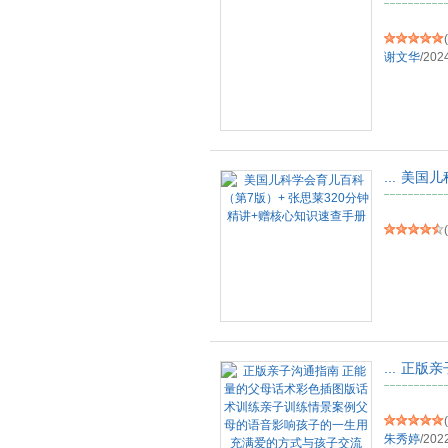
(
谢文华
/
202
...
美国儿
(
...
正版亲
(
朱秀婷
/
202