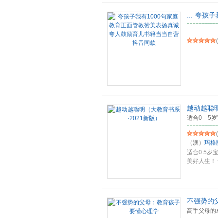
...
夸孩子
(
越动越聪明
适合0—5
(
（澳）
玛格
适合0 5
美好人生！
鼠
...
不强势的
高手父母的