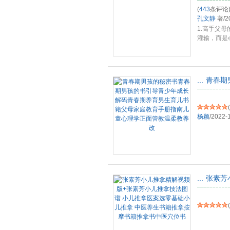
(
443
条评论
孔文静
著
/
2
1.高手父
灌输，而是
好
...
...
青春期
(
杨颖
/
2022-
...
张素芳
(