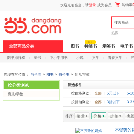
新
购物车
欢迎光临当当，请
登录
成为会员
窗
口
打
搜索商品
开
无
障
热搜:
碍
说
全部商品分类
图书
特装书
亲签书
电子书
明
页
图书排行榜
童书
中小学用书
小说
文学
青春文学
面,
按
科技
进口原版
电子书
Ctrl
加
您现在的位置：
当当网
>
图书
>
特价书
>
育儿/早教
波
浪
按分类浏览
筛选条件
键
打
按价格浏览：
全部
5元以下
5-1
育儿/早教
开
按折扣浏览：
全部
3折以下
3-3
导
盲
模
排序:
销 量
价 格
折 扣
出版
式
不强势的