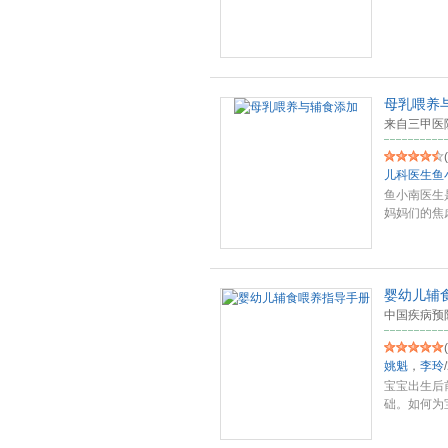
母乳喂养
来自三甲医
(
儿科医生鱼
鱼小南医生
妈妈们的焦
一
...
婴幼儿辅
中国疾病预
(
姚魁
，
李玲
/
宝宝出生后
础。如何为
食吗？
...