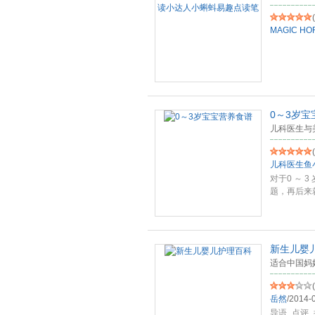
(
MAGIC
HO
0～3岁宝
儿科医生与
(
儿科医生鱼
对于0 ～
题，再后来
科医
...
新生儿婴
适合中国妈
(
岳然
/
2014-
导语_点评